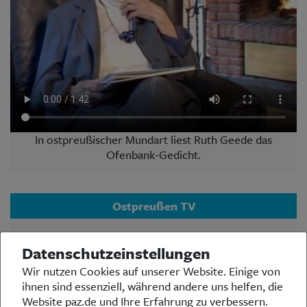
In ostpreußischer Mundart liest Ruth Geede das
Ofenbank-Gedicht.
Ostpreußen TV
Der Ostpreußischer Rundfunk, Studio Düsseldorf,
Datenschutzeinstellungen
bietet auf seinem YouTube-Kanal OstpreußenTV
vielseitige Videos zu Themen der Landsmannschaft
Wir nutzen Cookies auf unserer Website. Einige von
Ostpreußen auf Bundes- und Landesebene, Arbeit
ihnen sind essenziell, während andere uns helfen, die
des BdV, Geschehnissen in Ostpreußen und in der
Website paz.de und Ihre Erfahrung zu verbessern.