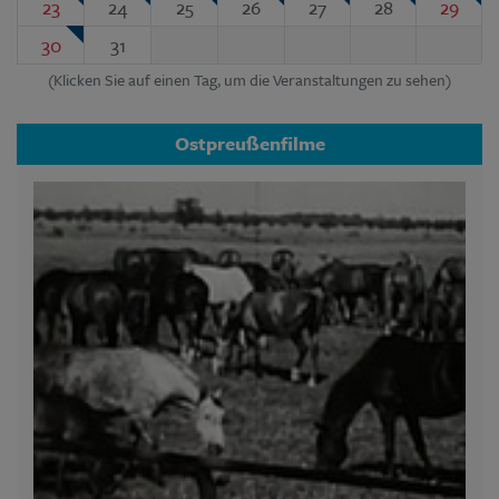
23
24
25
26
27
28
29
30
31
(Klicken Sie auf einen Tag, um die Veranstaltungen zu sehen)
Ostpreußenfilme