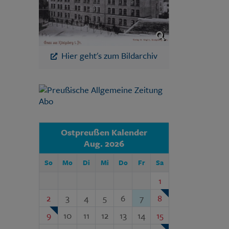
Hier geht's zum Bildarchiv
Ostpreußen Kalender
Aug. 2026
So
Mo
Di
Mi
Do
Fr
Sa
1
2
3
4
5
6
7
8
9
10
11
12
13
14
15