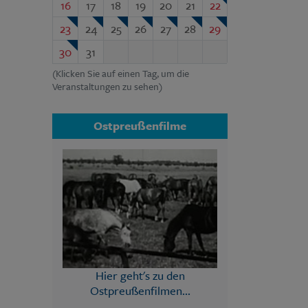
16
17
18
19
20
21
22
23
24
25
26
27
28
29
30
31
(Klicken Sie auf einen Tag, um die
Veranstaltungen zu sehen)
Ostpreußenfilme
Hier geht's zu den
Ostpreußenfilmen...