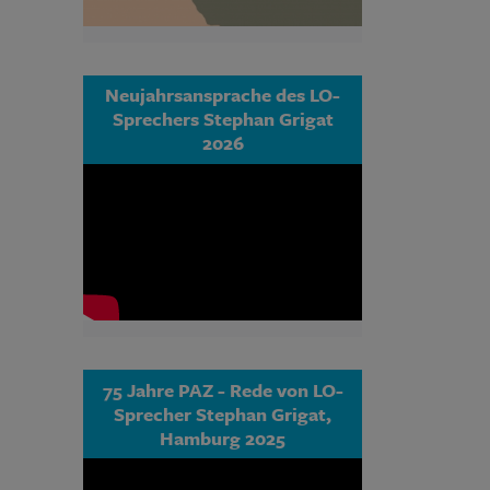
Neujahrsansprache des LO-
Sprechers Stephan Grigat
2026
75 Jahre PAZ - Rede von LO-
Sprecher Stephan Grigat,
Hamburg 2025