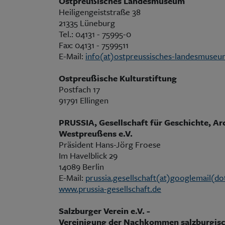
Ostpreußisches Landesmuseum
Heiligengeiststraße 38
21335 Lüneburg
Tel.: 04131 - 75995-0
Fax: 04131 - 7599511
E-Mail:
info(at)ostpreussisches-landesmuse
Ostpreußische Kulturstiftung
Postfach 17
91791 Ellingen
PRUSSIA, Gesellschaft für Geschichte, A
Westpreußens e.V.
Präsident Hans-Jörg Froese
Im Havelblick 29
14089 Berlin
E-Mail:
prussia.gesellschaft(at)googlemail(d
www.prussia-gesellschaft.de
Salzburger Verein e.V. -
Vereinigung der Nachkommen salzburgis