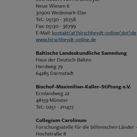
Neue Wiesen 6
30900 Wedemark-Elze
Tel.: 05130 - 36758
Fax: 05130 - 36799
E-Mail:
kontakt(at)hirschheydt-online(dot)de
www.hirschheydt-online.de
Baltische Landeskundliche Sammlung
Haus der Deutsch-Balten
Herdweg 79
64285 Darmstadt
Bischof-Maximilian-Kaller-Stiftung e.V.
Ermlandweg 22
48159 Münster
Tel.: 0251 - 211477
Collegium Carolinum
Forschungsstelle für die böhmischen Länder -
Hochstraße 8