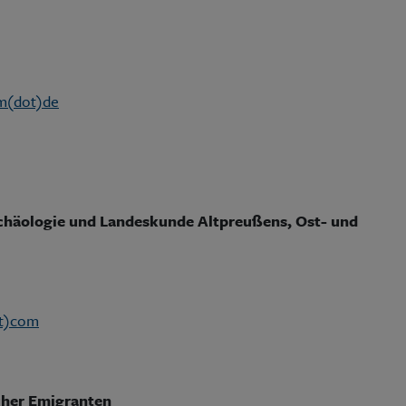
um(dot)de
rchäologie und Landeskunde Altpreußens, Ost- und
ot)com
cher Emigranten