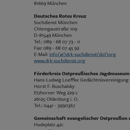
81669 München
Deutsches Rotes Kreuz
Suchdienst München
Chiemgaustraße 109
D-81549 München
Tel.: 089 - 68 07 73 - 0
Fax: 089 - 68 07 45 92
E-Mail:
info(at)drk-suchdienst(dot)org
www.drk-suchdienst.org
Förderkreis Ostpreußisches Jagdmuseum
Hans-Ludwig Loeffke Gedächtnisvereinigung 
Horst F. Buschalsky
Etzhorner Weg 229 c
26125 Oldenburg i. O.
Tel.: 0441 - 3990367
Gemeinschaft evangelischer Ostpreußen e
Hudeplatz 42c