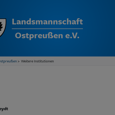
Landsmannschaft
Ostpreußen e.V.
Ostpreußen
> Weitere Institutionen
eydt