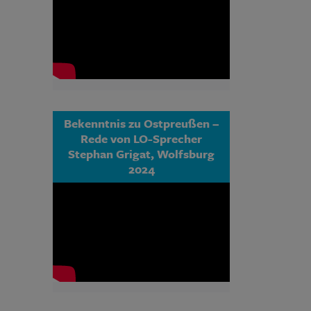
Bekenntnis zu Ostpreußen –
Rede von LO-Sprecher
Stephan Grigat, Wolfsburg
2024