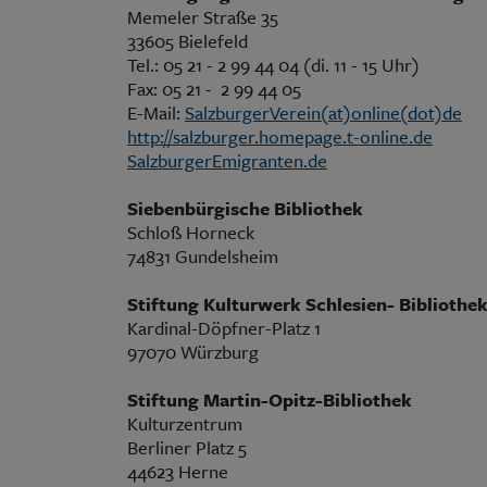
Memeler Straße 35
33605 Bielefeld
Tel.: 05 21 - 2 99 44 04 (di. 11 - 15 Uhr)
Fax: 05 21 - 2 99 44 05
E-Mail:
SalzburgerVerein(at)online(dot)de
http://salzburger.homepage.t-online.de
SalzburgerEmigranten.de
Siebenbürgische Bibliothek
Schloß Horneck
74831 Gundelsheim
Stiftung Kulturwerk Schlesien- Bibliothe
Kardinal-Döpfner-Platz 1
97070 Würzburg
Stiftung Martin-Opitz-Bibliothek
Kulturzentrum
Berliner Platz 5
44623 Herne