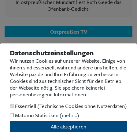
In ostpreußischer Mundart liest Ruth Geede das
Ofenbank-Gedicht.
Ostpreußen TV
Der Ostpreußischer Rundfunk, Studio Düsseldorf,
Datenschutzeinstellungen
bietet auf seinem YouTube-Kanal OstpreußenTV
vielseitige Videos zu Themen der Landsmannschaft
Wir nutzen Cookies auf unserer Website. Einige von
Ostpreußen auf Bundes- und Landesebene, Arbeit
ihnen sind essenziell, während andere uns helfen, die
des BdV, Geschehnissen in Ostpreußen und in der
Website paz.de und Ihre Erfahrung zu verbessern.
Bundesrepublik u.v.w. Ein Klick lohnt sich immer:
Cookies sind aus technischer Sicht für den Betrieb
www.youtube.com
der Webseite nötig. Sie speichern keinerlei
personenbezogene Informationen.
Essenziell (Technische Cookies ohne Nutzerdaten)
Matomo Statistiken (
mehr...
)
Alle akzeptieren
Kontakt
|
Impressum
|
Datenschutz