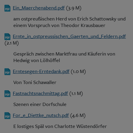
Ein_Maerchenabend.pdf
(3.9 M)
am ostpreußischen Herd von Erich Schattowsky und
einem Vorspruch von Theodor Krausbauer
Ernte_in_ostpreussischen_Gaerten_und_Feldern.pdf
(2.1 M)
Gespräch zwischen Marktfrau und Käuferin von
Hedwig von Lölhöffel
Erntesegen-Erntedank.pdf
(1.0 M)
Von Toni Schawaller
Fastnachtsnachmittag.pdf
(1.1 M)
Szenen einer Dorfschule
For_e_Diettke_nutsch.pdf
(4.6 M)
E lostiges Späl von Charlotte Wüstendörfer