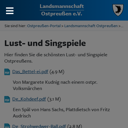
Landsmannschaft
Ostpreußen e.V.
Sie sind hier:
Ostpreußen-Portal
>
Landsmannschaft Ostpreußen
> Lust- und Singspiele
Lust- und Singspiele
Hier finden Sie die schönsten Lust- und Singspiele
Ostpreußens.
Das_Bettel-ei.pdf
(4.9 M)
Von Margarete Kudnig nach einem ostpr.
Volksmärchen
De_Kohdeef.pdf
(3.1 M)
Een Späl von Hans Sachs, Plattdietsch von Fritz
Audrisch
De_Strohwedwer-Ball.pdf
(2.8 M)