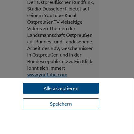
Der Ostpreußischer Rundfunk,
Studio Düsseldorf, bietet auf
seinem YouTube-Kanal
OstpreußenTV vielseitige
Videos zu Themen der
Landsmannschaft Ostpreußen
auf Bundes- und Landesebene,
Arbeit des BdV, Geschehnissen
in Ostpreußen und in der
Bundesrepublik u.v.w. Ein Klick
lohnt sich immer:
www.youtube.com
Alle akzeptieren
Speichern