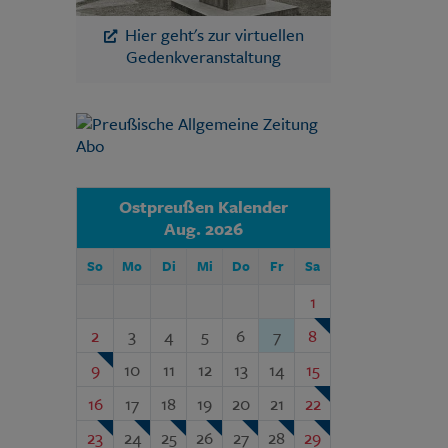
Hier geht's zur virtuellen
Gedenkveranstaltung
Ostpreußen Kalender
Aug. 2026
So
Mo
Di
Mi
Do
Fr
Sa
1
2
3
4
5
6
7
8
9
10
11
12
13
14
15
16
17
18
19
20
21
22
23
24
25
26
27
28
29