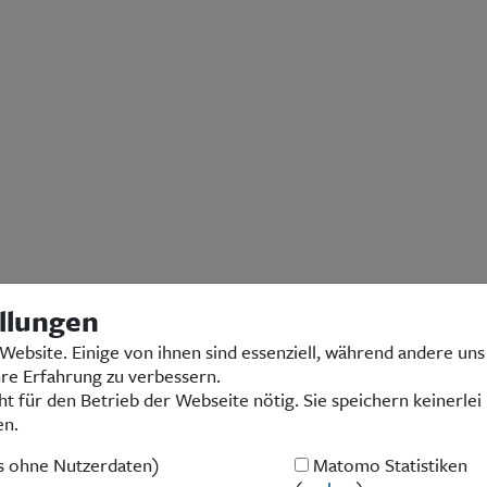
llungen
Website. Einige von ihnen sind essenziell, während andere uns
hre Erfahrung zu verbessern.
ht für den Betrieb der Webseite nötig. Sie speichern keinerlei
en.
Kontakt
|
Impressum
|
Datenschutz
© 2026 Landsmannschaft Ostpreußen e.V.
es ohne Nutzerdaten)
Matomo Statistiken