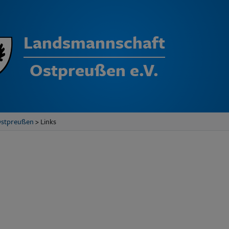
Landsmannschaft
Ostpreußen e.V.
Ostpreußen
> Links