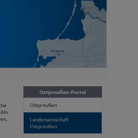
Ostpreußen-Portal
Ostpreußen
che
Köln
nen,
Landsmannschaft
Ostpreußen