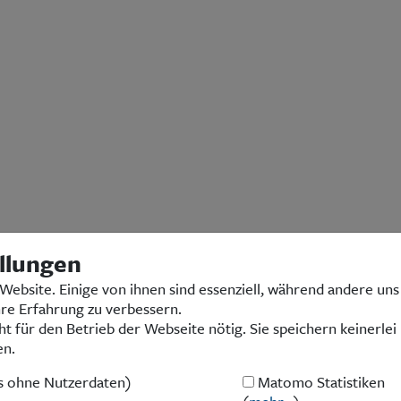
llungen
Website. Einige von ihnen sind essenziell, während andere uns
hre Erfahrung zu verbessern.
ht für den Betrieb der Webseite nötig. Sie speichern keinerlei
en.
Kontakt
|
Impressum
|
Datenschutz
© 2026 Landsmannschaft Ostpreußen e.V.
es ohne Nutzerdaten)
Matomo Statistiken