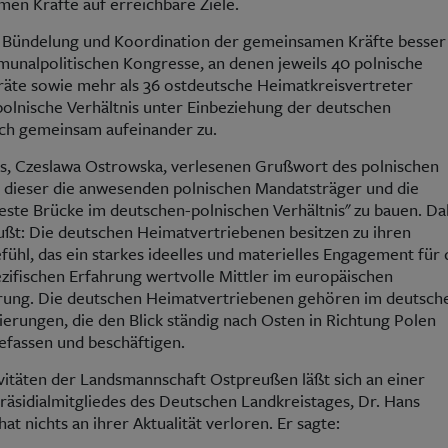
en Kräfte auf erreichbare Ziele.
e Bündelung und Koordination der gemeinsamen Kräfte besser
unalpolitischen Kongresse, an denen jeweils 40 polnische
äte sowie mehr als 36 ostdeutsche Heimatkreisvertreter
olnische Verhältnis unter Einbeziehung der deutschen
ch gemeinsam aufeinander zu.
ros, Czeslawa Ostrowska, verlesenen Grußwort des polnischen
t dieser die anwesenden polnischen Mandatsträger und die
este Brücke im deutschen-polnischen Verhältnis" zu bauen. Da
ßt: Die deutschen Heimatvertriebenen besitzen zu ihren
hl, das ein starkes ideelles und materielles Engagement für 
pezifischen Erfahrung wertvolle Mittler im europäischen
erung. Die deutschen Heimatvertriebenen gehören im deutsch
ierungen, die den Blick ständig nach Osten in Richtung Polen
befassen und beschäftigen.
itäten der Landsmannschaft Ostpreußen läßt sich an einer
äsidialmitgliedes des Deutschen Landkreistages, Dr. Hans
t nichts an ihrer Aktualität verloren. Er sagte: