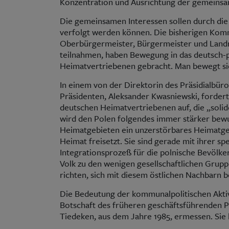
Konzentration und Ausrichtung der gemeinsam
Die gemeinsamen Interessen sollen durch di
verfolgt werden können. Die bisherigen Komm
Oberbürgermeister, Bürgermeister und Landr
teilnahmen, haben Bewegung in das deutsch-p
Heimatvertriebenen gebracht. Man bewegt si
In einem von der Direktorin des Präsidialbü
Präsidenten, Aleksander Kwasniewski, forder
deutschen Heimatvertriebenen auf, die „solid
wird den Polen folgendes immer stärker bewu
Heimatgebieten ein unzerstörbares Heimatgefü
Heimat freisetzt. Sie sind gerade mit ihrer s
Integrationsprozeß für die polnische Bevölk
Volk zu den wenigen gesellschaftlichen Grupp
richten, sich mit diesem östlichen Nachbarn 
Die Bedeutung der kommunalpolitischen Aktiv
Botschaft des früheren geschäftsführenden Pr
Tiedeken, aus dem Jahre 1985, ermessen. Sie ha