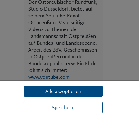
Der Ostpreußischer Rundfunk,
Studio Düsseldorf, bietet auf
seinem YouTube-Kanal
OstpreußenTV vielseitige
Videos zu Themen der
Landsmannschaft Ostpreußen
auf Bundes- und Landesebene,
Arbeit des BdV, Geschehnissen
in Ostpreußen und in der
Bundesrepublik u.v.w. Ein Klick
lohnt sich immer:
www.youtube.com
Alle akzeptieren
Speichern