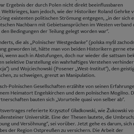
war Ergebnis der durch Polen nicht direkt beeinflussbaren
 Weltkrieges, kam jedoch, wie der Historiker Roland Gehrke 
rieg existenten politischen Strömung entgegen, „in der sich e
utschen Nachbarn mit Gebietsansprüchen im Westen verband 
 den Bedingungen der Teilung gelegt worden war".
derts, die als „Polnischer Westgedanke" (polska myśl zachod
ung geworden ist, hätte man von beiden Historikern gerne et
ki, wenn auch in Abstufungen, doch nur wieder die sattsam be
ren selektive Darstellung ein wahrhaftiges Verstehen verhinder
ja") und Wojciechowski (Posener „West-Institut"), den geisti
chen, zu schweigen, grenzt an Manipulation.
h-Polnischen Gesellschaften erzählte von seinen Erfahrung
einem Heimatort Engelskirchen und dem polnischen Mogilno. 
nerschaften bauten sich „Vorurteile quasi von selber ab".
tsvertrages referierte Krzysztof Gładkowski, wie Żukowski v
Allensteiner Universität. Eine der Thesen lautete, die Umbruchz
ung und Versöhnung", sei vorüber. Jetzt gehe es darum, sich 
bes der Region Ostpreußen zu versichern. Die Arbeit der