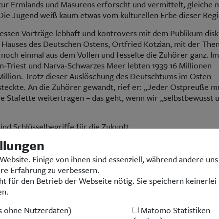
ltur Ermlands und Masurens erforscht und vermittelt, gleiche 
„Die Jugend weiß kaum etwas vom kulturellen Erbe dieser Regi
essen Vorträge lebhaft und kontrovers mit dem Publikum disk
Hauses des Deutschen Ostens, Ortfried Kotzian, mit der The
 noch einmal aus dem Vollen und fesselte die Zuhörer ganz. Im
n-Triest und Narva-Schwarzes Meer lebten 1939 16 Millionen
Million. Trotz dieser Auslöschung des Deutschtums im Osten
steckte. An die Zuhörer gewandt, rief er: „Jeder Ostpreuße m
ie Stafette weitertragen – das geht, wenn wir „selbstbewusst 
ind Schlüsselbegriffe für die Zukunft.
llungen
Website. Einige von ihnen sind essenziell, während andere uns
hre Erfahrung zu verbessern.
ht für den Betrieb der Webseite nötig. Sie speichern keinerlei
en.
Kontakt
|
Impressum
|
Datenschutz
© 2026 Landsmannschaft Ostpreußen e.V.
es ohne Nutzerdaten)
Matomo Statistiken