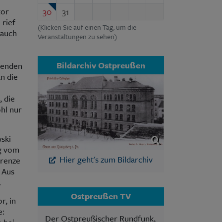
tor
30
31
 rief
(Klicken Sie auf einen Tag, um die
 auch
Veranstaltungen zu sehen)
Bildarchiv Ostpreußen
denden
n die
 die
hl nur
ski
ag vom
Hier geht's zum Bildarchiv
Grenze
 Aus
.
Ostpreußen TV
r, in
e:
Der Ostpreußischer Rundfunk,