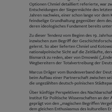
Optionen Chmiel detailliert referierte, war z
Entscheidungen der Siegermächte des letzten
Jahren nachwies, einer schon lange vor dem K
feindselige Grundhaltung gegenüber dem de
deren ideologisches Fundament bereits unter
Zu dieser Tendenz vom Beginn des 19. Jahrhun
inzwischen zum Begriff der Geschichtsforsch
gelernt. So aber lieferten Chmiel und Kotows
nationalpolnische Sicht auf die Zeitläufte, de
Bismarck zu reden, aber von Dmowski („Endec
Wegbereitern der Totalvertreibung der Deuts
Marcus Dräger vom Bundesverband der Deutsc
beim Aufbau einer Partnerschaft zwischen s
die ungezählten deutsch-polnischen Städtepart
Über künftige Perspektiven des Nachbarschaf
Institut für Politische Wissenschaften an der 
geprägt von den „magischen Begriffen Vergeb
dem gleichen Enthusiasmus des kulturellen Er