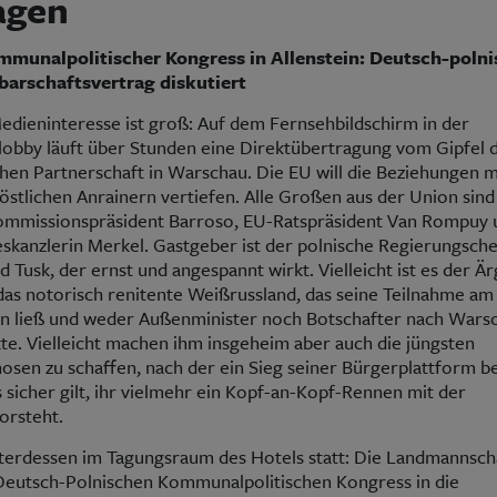
agen
mmunalpolitischer Kongress in Allenstein: Deutsch-polni
arschaftsvertrag diskutiert
edieninteresse ist groß: Auf dem Fernsehbildschirm in der
lobby läuft über Stunden eine Direktübertragung vom Gipfel 
chen Partnerschaft in Warschau. Die EU will die Beziehungen m
 östlichen Anrainern vertiefen. Alle Großen aus der Union sind
mmissionspräsident Barroso, EU-Ratspräsident Van Rompuy 
skanzlerin Merkel. Gastgeber ist der polnische Regierungsche
 Tusk, der ernst und angespannt wirkt. Vielleicht ist es der Ä
das notorisch renitente Weißrussland, das seine Teilnahme am
en ließ und weder Außenminister noch Botschafter nach Wars
k­te. Vielleicht machen ihm insgeheim aber auch die jüngsten
osen zu schaffen, nach der ein Sieg seiner Bürgerplattform b
icher gilt, ihr vielmehr ein Kopf-an-Kopf-Rennen mit der
orsteht.
nterdessen im Tagungsraum des Hotels statt: Die Landmannsch
eutsch-Polnischen Kommunalpolitischen Kongress in die