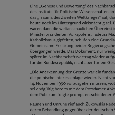
Eine „Genese und Bewertung" des Nachbarsch
des Instituts für Politische Wissenschaften a
das „Trauma des Zweiten Weltkrieges" auf, da
heute noch im Hintergrund wirkmächtig sei. E
waren dann die weltanschaulichen Übereins
Ministerpräsidenten Volkspolens, Tadeusz Ma
Katholizismus gipfelten, schufen eine Grundl
Gemeinsame Erklärung beider Regierungschefs
übergangen werde. Das Dokument, nur wenige 
später im Nachbarschaftsvertrag wieder aufg
für die Bundesrepublik, nicht aber für ein G
„Die Anerkennung der Grenze war ein fundam
die polnische Interessenlage wieder. Nicht 
14. November 1990 vorausgehen müssen, wobe
sei endgültig bereits mit dem Potsdamer Abk
dem Publikum folgte prompt entschiedener W
Raunen und Unruhe rief auch Żukowskis Redew
deren Behandlung gegenüber der deutschen V