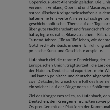
Copernicus-Stadt Allenstein geladen. Die Ein
Vereine in Ermland, Oberland und Masuren, e
ostpreußischer Kreisgemeinschaften aus dem
hatten eine teils weite Anreise auf sich geno
geschichtspolitisches Thema auf der Tagesor
über gute Nachbarschaft und freundschaftlich
hatte, legte es nahe, Bilanz zu ziehen – Bilan
Tausend Jahren „Tür an Tür" leben, wie der 
Gottfried Hufenbach, in seiner Einführung auf
polnische Kunst und Geschichte anspielte.
Hufenbach rief die rasante Entwicklung der le
Europäischen Union, trägt zurzeit „die Last d
der Nato an. Deutschland exportiert mehr War
Juni kamen polnische und deutsche Abgeord
zwei Dekaden, kurz nach dem Fall des Eisern
ein solcher Lauf der Dinge noch als Sphärenm
Ziel des Kongresses sei es, so Hufenbach, d
Deutschen, den Kreisgemeinschaften sowie po
Ostpreußen mit der Plattform der Kommunalp