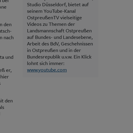
 bei
Studio Düsseldorf, bietet auf
one
seinem YouTube-Kanal
OstpreußenTV vielseitige
Videos zu Themen der
en den
Landsmannschaft Ostpreußen
utsch-
auf Bundes- und Landesebene,
en nach
Arbeit des BdV, Geschehnissen
in Ostpreußen und in der
Bundesrepublik u.v.w. Ein Klick
ita und
lohnt sich immer:
www.youtube.com
eß er,
hier
s
it den
ls
d