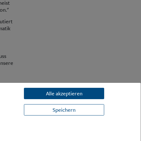
meist
on."
utiert
matik
uss
unsere
Alle akzeptieren
Speichern