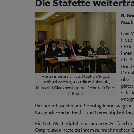
Die Stafette weitertr
8. Ko
Nachb
Das M
Hotel
Östli
ihren
EU-Ko
Bunde
Donald
Hören interessiert zu: Stephan Grigat,
über 
Ortfried Kotzian, Arkadiusz Żukowski,
platz
Krzysztof Gładkowski (erste Reihe v. l.) Foto:
schic
C. Rudolf
Progn
Parlamentswahlen am Sonntag keineswegs als s
Kaczynski-Partei Recht und Gerechtigkeit bev
Ein Ost-West-Gipfel ganz anderer Art fand u
Ostpreußen hatte zu ihrem nunmehr achten D