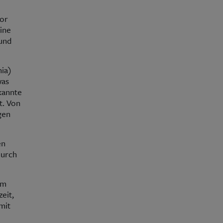
vor
ine
und
nia)
was
kannte
t. Von
gen
en
Durch
om
eit,
mit