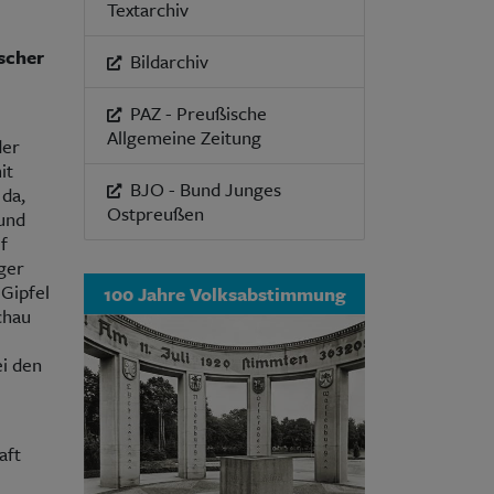
Textarchiv
scher
Bildarchiv
PAZ - Preußische
Allgemeine Zeitung
der
it
BJO - Bund Junges
 da,
Ostpreußen
und
f
rger
 Gipfel
100 Jahre Volksabstimmung
chau
ei den
aft