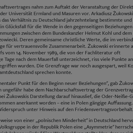
aftsvertrages nahm zum Auftakt der Veranstaltung der Direk
n der Universität Ermland und Masuren vor. Arkadiusz Żukowski
s das Verhältnis zu Deutschland jahrzehntelang bestimmte und
in Glücksfall für die Wende in den gegenseitigen Beziehungen
timmungen zwischen dem Bundeskanzler Helmut Kohl und dem
zowiecki. Deren gemeinsame christliche Werte, die im verbin
age für vertrauensvolle Zusammenarbeit. Żukowski erinnerte a
 vom 14. November 1989, die von der Fachliteratur oft
Tage nach dem Mauerfall unterzeichnet, riss viele Punkte an,
egriffen wurden. Die Grenzfrage war noch ausgespart, weil Ko
esamtdeutschland sprechen konnte.
entaler Punkt für den Beginn neuer Beziehungen", gab Żukow
von ungefähr habe dem Nachbarschaftsvertrag der Grenzvertr
i Żukowskis Darstellung darauf hinauslief, die Oder-Neiße-
ommen anerkannt worden – eine in Polen gängige Auffassung.
iderspruch unter Hinweis auf den Friedensvertragsvorbehalt
eise von einer „polnischen Minderheit" in Deutschland hervo
olksgruppe in der Republik Polen eine „Asymmetrie" herrsch