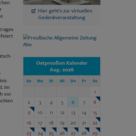
schen
r
Hier geht's zur virtuellen
ms
Gedenkveranstaltung
trages
feiert
utsch-
Ostpreußen Kalender
Aug. 2026
r
nis
So
Mo
Di
Mi
Do
Fr
Sa
d. Im
1
h vor
schien
2
3
4
5
6
7
8
9
10
11
12
13
14
15
16
17
18
19
20
21
22
23
24
25
26
27
28
29