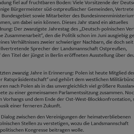
ladung fiel auf fruchtbaren Boden: Viele Vorsitzende der Deut
inige Bürgermeister süd-ostpreußischer Gemeinden, Vertrete
 Bundesgebiet sowie Mitarbeiter des Bundesinnenministeriu
mmen, um dabei sein können. Dieses Jahr stand ein aktuelles
dnung: Der zwanzigste Jahrestag des „Deutsch-polnischen Ver
e Zusammenarbeit", den die Politik schon im Juni ausgiebig ge
z eines Verhältnisses zweier schwieriger Nachbarn, die doch seit
stellvertretende Sprecher der Landsmannschaft Ostpreußen,
 den Titel der jüngst in Berlin eröffneten Ausstellung über de
tzten zwanzig Jahre in Erinnerung: Polen ist heute Mitglied de
er Ratspräsidentschaft" und gehört dem westlichen Militärbünd
en nach Polen als in das unvergleichlich viel größere Russlan
nete zu einer gemeinsamen Parlamentssitzung zusammen. Noc
en Vorhangs und dem Ende der Ost-West-Blockkonfrontation, 
usik einer ferneren Zukunft.
en Dialog zwischen den Vereinigungen der heimatverbliebenen
lnischen Stellen zu verstetigen, wozu die Landsmannschaft
olitischen Kongresse beitragen wolle.