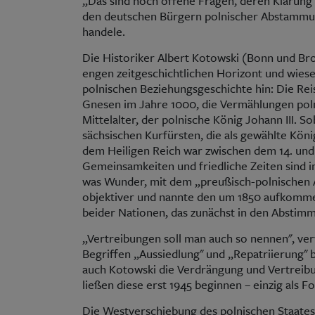
„Das sind noch offene Fragen, deren Klärung s
den deutschen Bürgern polnischer Abstammu
handele.
Die Historiker Albert Kotowski (Bonn und Br
engen zeitgeschichtlichen Horizont und wiese
polnischen Beziehungsgeschichte hin: Die Rei
Gnesen im Jahre 1000, die Vermählungen pol
Mittelalter, der polnische König Johann III. S
sächsischen Kurfürsten, die als gewählte Kön
dem Heiligen Reich war zwischen dem 14. und
Gemeinsamkeiten und friedliche Zeiten sind in 
was Wunder, mit dem „preußisch-polnischen 
objektiver und nannte den um 1850 aufkomme
beider Nationen, das zunächst in den Abstim
„Vertreibungen soll man auch so nennen", ver
Begriffen „Aussiedlung" und „Repatriierung" 
auch Kotowski die Verdrängung und Vertreib
ließen diese erst 1945 beginnen – einzig als Fo
Die Westverschiebung des polnischen Staates