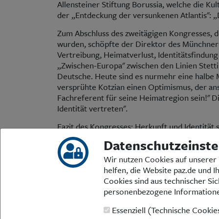
Allensteiner Stiftung Borussia, welche die Ku
der „Entdeckung der versunkenen Atlantis": 
Zum Abschluss des zweitägigen Kongresses, d
wurden, schöpfte der Direktor des Münchner 
Vertreibung, Heimatverlust, Identitätsfindung
„Zwischen-Europa" zwischen den Linien Stetti
Deutsche. Heute sind es nurmehr eine halbe 
versprühte Kotzian einen Optimismus, der an
Fachreferent für seine Heimatregion sein!" D
Identität vertreten".
Fazit des Kongresses: Herkunft und Identität s
Datenschutzeinste
Christian Rudolf
Wir nutzen Cookies auf unserer 
helfen, die Website paz.de und I
Cookies sind aus technischer Sic
personenbezogene Information
Essenziell (Technische Cooki