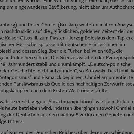
ich lohnen würde." Eine Wortmeldung stellte klar, dass es sich
ng um eingewanderte Bevölkerung, nicht aber um Authochth
omberg) und Peter Chmiel (Breslau) weiteten in ihren Analys
n nachdrücklich auf die „glücklichen, goldenen Zeiten" der de
se Kaiser Ottos III. zum Piasten-Herzog Boleslaus dem Tapfer
nischer Herrschersprosse mit deutschen Prinzessinnen im
obieski und dessen Sieg über die Türken bei Wien 1683, die
ige in Polen herrschten. Die Grenze zwischen der Rzeczpospol
 18. Jahrhundert stabil und unumkämpft. „Deutsch-polnische
der Geschichte leicht aufzufinden", so Kotowski. Das Unbill li
Antagonismus" und Bismarck beginnen; Chmiel argumentierte 
nden Panslawismus als Quelle des nachhaltigen Zerwürfnisse
mungskämpfen nach dem Ersten Weltkrieg gipfelte.
wahrte er sich gegen „Sprachmanipulation", wie sie in Polen m
bis heute betrieben wird. Indessen übergingen sowohl Chmiel a
ung der Deutschen aus den nach 1918 verlorenen Gebieten un
lge Hitlers.
 auf Kosten des Deutschen Reiches, über deren verschiedene