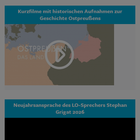
Kurzfilme mit historischen Aufnahmen zur
Geschichte Ostpreußens
Neujahrsansprache des LO-Sprechers Stephan
Grigat 2026