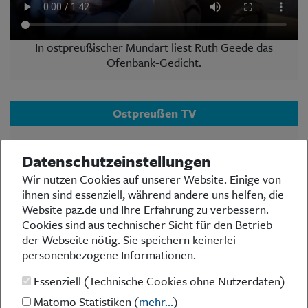
In ostpreußischer Mundart liest Ruth Geede das
Ofenbank-Gedicht.
Ostpreußen TV
Der Ostpreußischer Rundfunk, Studio Düsseldorf,
Datenschutzeinstellungen
bietet auf seinem YouTube-Kanal OstpreußenTV
vielseitige Videos zu Themen der Landsmannschaft
Wir nutzen Cookies auf unserer Website. Einige von
Ostpreußen auf Bundes- und Landesebene, Arbeit
ihnen sind essenziell, während andere uns helfen, die
des BdV, Geschehnissen in Ostpreußen und in der
Website paz.de und Ihre Erfahrung zu verbessern.
Bundesrepublik u.v.w. Ein Klick lohnt sich immer:
Cookies sind aus technischer Sicht für den Betrieb
www.youtube.com
der Webseite nötig. Sie speichern keinerlei
personenbezogene Informationen.
Essenziell (Technische Cookies ohne Nutzerdaten)
Matomo Statistiken (
mehr...
)