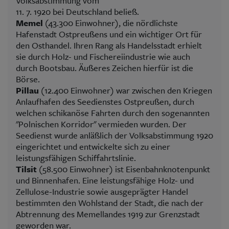
Volksabstimmung vom
11. 7. 1920 bei Deutschland beließ.
Memel
(43.300 Einwohner), die nördlichste
Hafenstadt Ostpreußens und ein wichtiger Ort für
den Osthandel. Ihren Rang als Handelsstadt erhielt
sie durch Holz- und Fischereiindustrie wie auch
durch Bootsbau. Äußeres Zeichen hierfür ist die
Börse.
Pillau
(12.400 Einwohner) war zwischen den Kriegen
Anlaufhafen des Seedienstes Ostpreußen, durch
welchen schikanöse Fahrten durch den sogenannten
"Polnischen Korridor" vermieden wurden. Der
Seedienst wurde anläßlich der Volksabstimmung 1920
eingerichtet und entwickelte sich zu einer
leistungsfähigen Schiffahrtslinie.
Tilsit
(58.500 Einwohner) ist Eisenbahnknotenpunkt
und Binnenhafen. Eine leistungsfähige Holz- und
Zellulose-Industrie sowie ausgeprägter Handel
bestimmten den Wohlstand der Stadt, die nach der
Abtrennung des Memellandes 1919 zur Grenzstadt
geworden war.