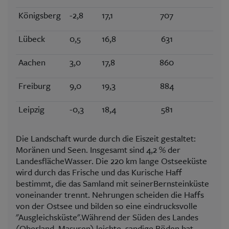
Königsberg
-2,8
17,1
707
Lübeck
0,5
16,8
631
Aachen
3,0
17,8
860
Freiburg
9,0
19,3
884
Leipzig
-0,3
18,4
581
Die Landschaft wurde durch die Eiszeit gestaltet:
Moränen und Seen. Insgesamt sind 4,2 % der
LandesflächeWasser. Die 220 km lange Ostseeküste
wird durch das Frische und das Kurische Haff
bestimmt, die das Samland mit seinerBernsteinküste
voneinander trennt. Nehrungen scheiden die Haffs
von der Ostsee und bilden so eine eindrucksvolle
"Ausgleichsküste".Während der Süden des Landes
(Oberland, Masuren) leichte, sandige Böden hat,