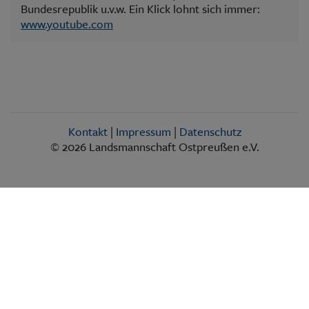
Bundesrepublik u.v.w. Ein Klick lohnt sich immer:
www.youtube.com
Kontakt
|
Impressum
|
Datenschutz
© 2026 Landsmannschaft Ostpreußen e.V.