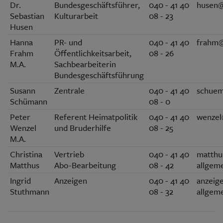
Dr.
Bundesgeschäftsführer,
040 - 41 40
husen@
Sebastian
Kulturarbeit
08 - 23
Husen
Hanna
PR- und
040 - 41 40
frahm@
Frahm
Öffentlichkeitsarbeit,
08 - 26
M.A.
Sachbearbeiterin
Bundesgeschäftsführung
Susann
Zentrale
040 - 41 40
schuem
Schümann
08 - 0
Peter
Referent Heimatpolitik
040 - 41 40
wenzel
Wenzel
und Bruderhilfe
08 - 25
M.A.
Christina
Vertrieb
040 - 41 40
matthu
Matthus
Abo-Bearbeitung
08 - 42
allgem
Ingrid
Anzeigen
040 - 41 40
anzeig
Stuthmann
08 - 32
allgem